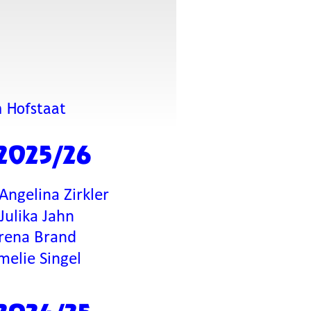
n Hofstaat
 2025/26
 Angelina Zirkler
Julika Jahn
orena Brand
melie Singel