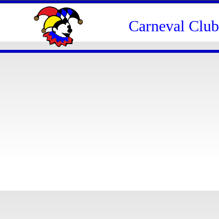
Carneval Club